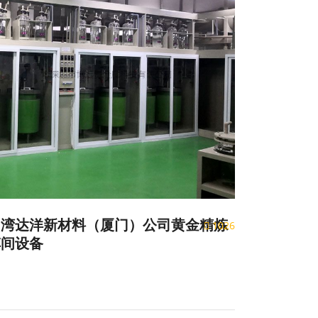
台湾达洋新材料（厦门）公司黄金精炼
1026
车间设备