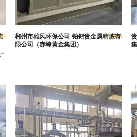
德
郴州市雄风环保公司 铂钯贵金属精炼有
382
2269
限公司（赤峰黄金集团）
炼厂