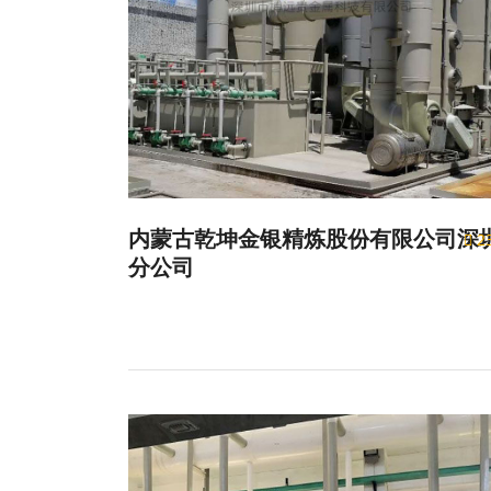
内蒙古乾坤金银精炼股份有限公司深
2
分公司