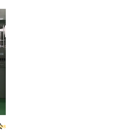
公
498